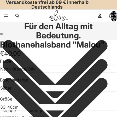
Versandkostenfrei ab 69 € innerhalb
Deutschlands
Artikel
Warenk
insgesa
0
Für den Alltag mit
Bedeutung.
Biothanehalsband "Malou"
€40,00
Farbe
Beschlagfarbe
Größe
Menge
Menge